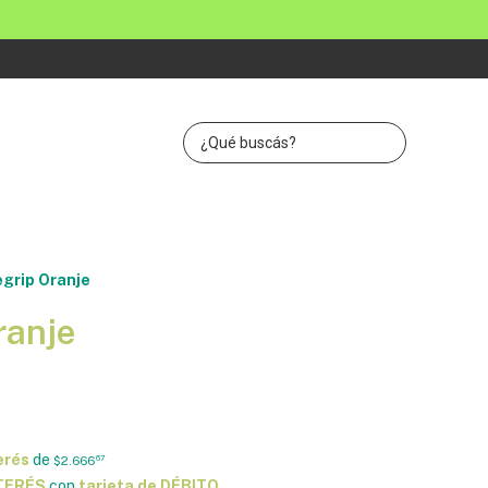
grip Oranje
ranje
erés
de
$2.666
67
NTERÉS
con
tarjeta de DÉBITO