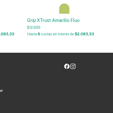
Grip XTrust Amarillo Fluo
$12.500
.083,33
Hasta
6
cuotas sin interés
de
$2.083,33
ar