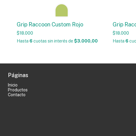
Grip Raccoon Custom Rojo
Grip Rac
$18.000
$18.000
Hasta
6
cuotas sin interés
de
$3.000,00
Hasta
6
cuo
Páginas
Inicio
Productos
Contacto