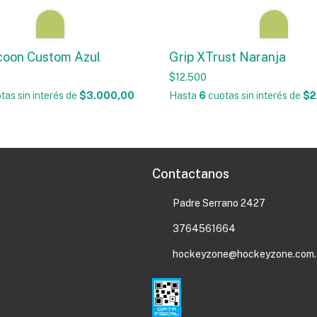
coon Custom Azul
Grip XTrust Naranja
$12.500
tas sin interés
de
$3.000,00
Hasta
6
cuotas sin interés
de
$2
Contactanos
Padre Serrano 2427
3764561664
hockeyzone@hockeyzone.com.