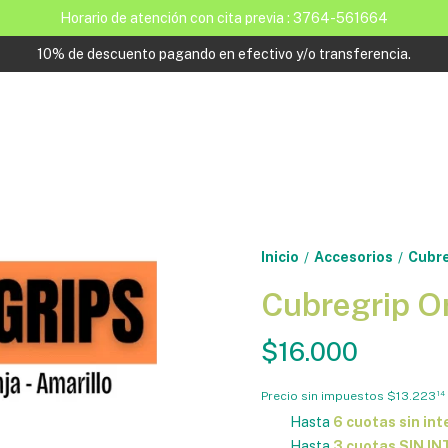
Horario de atención con cita previa : 3764-561664
10% de descuento pagando en efectivo y/o transferencia.
Inicio
Accesorios
Cubre
/
/
Cubregrip O
$16.000
Precio sin impuestos
$13.223
14
Hasta
6 cuotas sin int
Hasta
3 cuotas SIN I