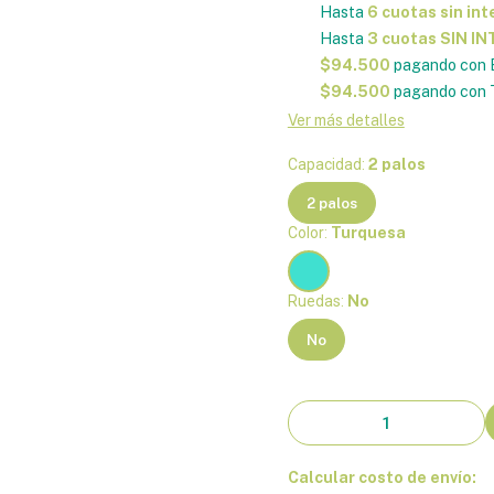
Hasta
6 cuotas sin int
Hasta
3 cuotas SIN I
$94.500
pagando con 
$94.500
pagando con T
Ver más detalles
Capacidad:
2 palos
2 palos
Color:
Turquesa
Ruedas:
No
No
Calcular costo de envío: