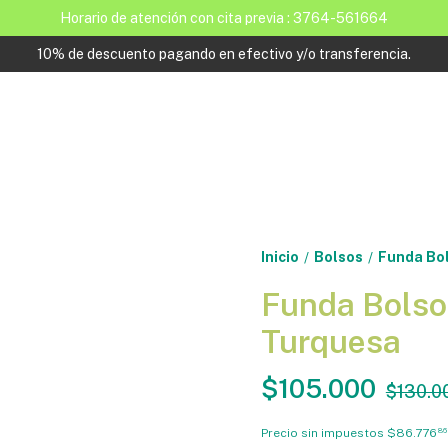
Horario de atención con cita previa : 3764-561664
10% de descuento pagando en efectivo y/o transferencia.
Inicio
Bolsos
Funda Bo
/
/
Funda Bols
Turquesa
$105.000
$130.0
Precio sin impuestos
$86.776
86