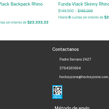
Vlack Backpack Rhino
Funda Vlack Skinny Rhino
$148.500
-
$165.000
Hasta
6
cuotas sin interés
de
$2
tas sin interés
de
$23.333,33
Contactanos
Padre Serrano 2427
3764561664
hockeyzone@hockeyzone.com.
Método de envío