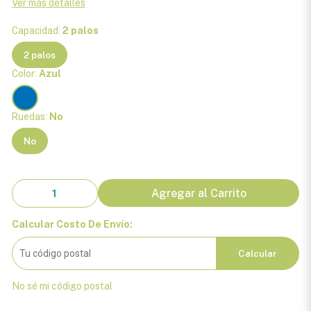
Ver más detalles
Capacidad:
2 palos
2 palos
Color:
Azul
Ruedas:
No
No
Agregar al Carrito
Calcular Costo De Envío:
Calcular
No sé mi código postal