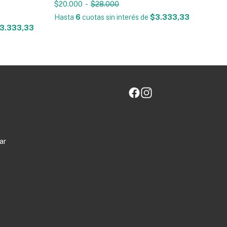
$20.000
-
$28.000
Hasta
6
cuotas sin interés
de
$3.333,33
3.333,33
ar