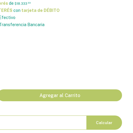
erés
de
$18.333
33
NTERÉS
con
tarjeta de DÉBITO
Efectivo
ransferencia Bancaria
Agregar al Carrito
Calcular