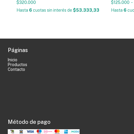
$320.000
$125.000
-
Hasta
6
cuotas sin interés
de
$53.333,33
Hasta
6
cuo
Páginas
Inicio
Productos
Contacto
Método de pago