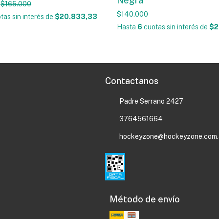
Negra
$165.000
$140.000
tas sin interés
de
$20.833,33
Hasta
6
cuotas sin interés
de
$2
Contactanos
Padre Serrano 2427
3764561664
hockeyzone@hockeyzone.com.
Método de envío