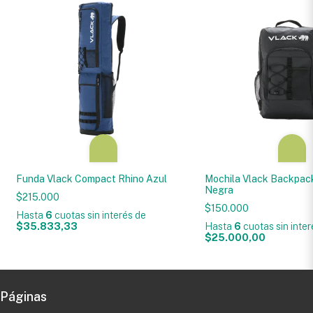
Funda Vlack Compact Rhino Azul
Mochila Vlack Backpac
Negra
$215.000
$150.000
Hasta
6
cuotas sin interés
de
$35.833,33
Hasta
6
cuotas sin inte
$25.000,00
Páginas