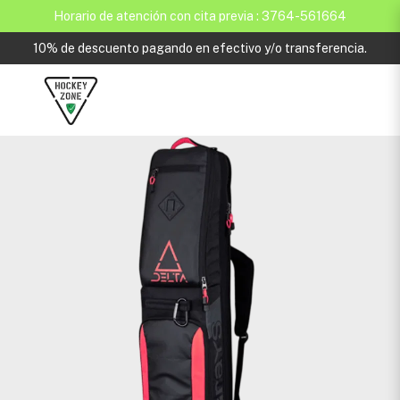
Horario de atención con cita previa : 3764-561664
10% de descuento pagando en efectivo y/o transferencia.