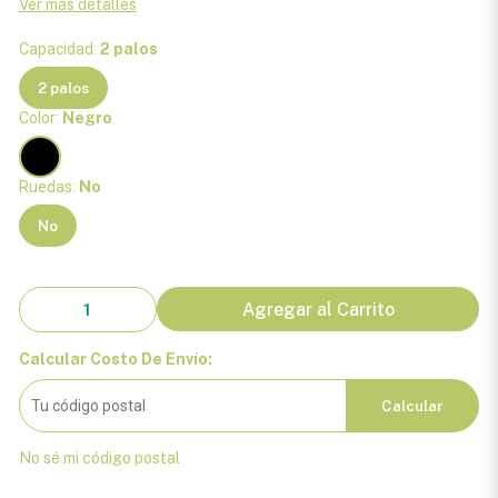
Ver más detalles
Capacidad:
2 palos
2 palos
Color:
Negro
Ruedas:
No
No
Agregar al Carrito
Calcular Costo De Envío:
Calcular
No sé mi código postal