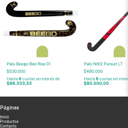
Palo Beego Bee Rise 01
Palo NIKE Pursuit LT
$530.000
$480.000
Hasta
6
cuotas sin interés
de
Hasta
6
cuotas sin inte
$88.333,33
$80.000,00
Páginas
Inicio
Productos
Contacto