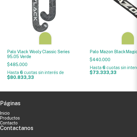
Palo Vlack Wooly Classic Series
Palo Mazon BlackMagi
95.05 Verde
$440.000
$485.000
Hasta
6
cuotas sin inte
Hasta
6
cuotas sin interés
de
$73.333,33
$80.833,33
Páginas
Inicio
Productos
Contacto
Contactanos