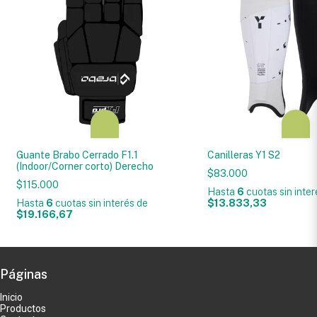
Guante Brabo Cerrado F1.1
Canilleras Y1 S2
(Indoor/Corner corto) Derecho
$83.000
$115.000
Hasta
6
cuotas sin inte
Hasta
6
cuotas sin interés
de
$13.833,33
$19.166,67
Páginas
Inicio
Productos