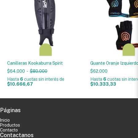
Canilleras Kookaburra Spirit
Guante Oranje Izquierd
$64.000
-
$80.000
$62.000
Hasta
6
cuotas sin interés
de
Hasta
6
cuotas sin inte
$10.666,67
$10.333,33
Páginas
Inicio
Productos
Contacto
Contactanos