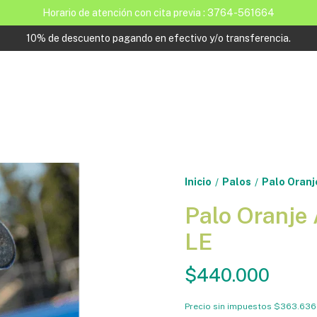
Horario de atención con cita previa : 3764-561664
10% de descuento pagando en efectivo y/o transferencia.
Inicio
Palos
Palo Oranj
/
/
Palo Oranje
LE
$440.000
Precio sin impuestos
$363.636