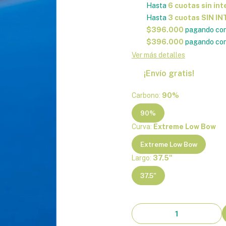
Hasta
6 cuotas sin int
Hasta
3 cuotas SIN I
$396.000
pagando con
$396.000
pagando con
Ver más detalles
¡Envío gratis!
Carbono:
90%
90%
Curva:
Extreme Low Bow
Extreme Low Bow
Largo:
37.5"
37.5"