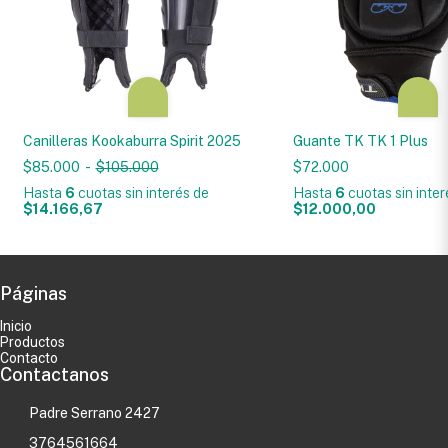
Canilleras Kookaburra Spirit 2025
Guante TK TK 1 Plus
$85.000
-
$105.000
$72.000
Hasta
6
cuotas sin interés
de
Hasta
6
cuotas sin inte
$14.166,67
$12.000,00
Páginas
Inicio
Productos
Contacto
Contactanos
Padre Serrano 2427
3764561664