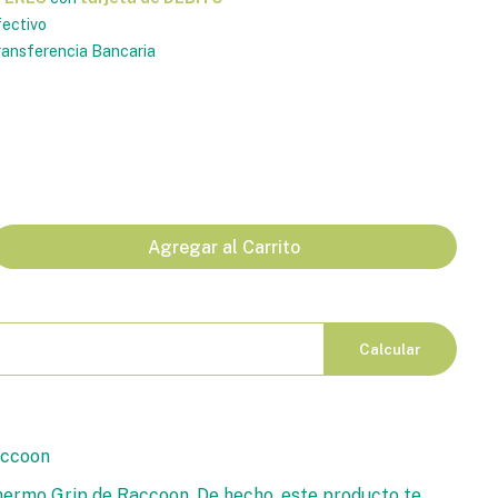
ectivo
ansferencia Bancaria
Agregar al Carrito
Calcular
ccoon
ermo Grip de Raccoon. De hecho, este producto te