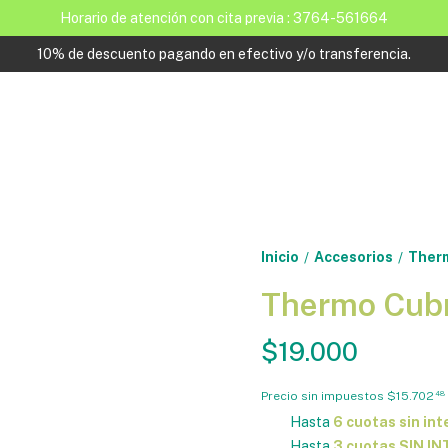
Horario de atención con cita previa : 3764-561664
10% de descuento pagando en efectivo y/o transferencia.
Inicio
Accesorios
Therm
/
/
Thermo Cubr
$19.000
Precio sin impuestos
$15.702
48
Hasta
6 cuotas sin int
Hasta
3 cuotas SIN I