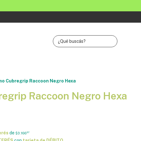
o Cubregrip Raccoon Negro Hexa
egrip Raccoon Negro Hexa
erés
de
$3.166
67
NTERÉS
con
tarjeta de DÉBITO