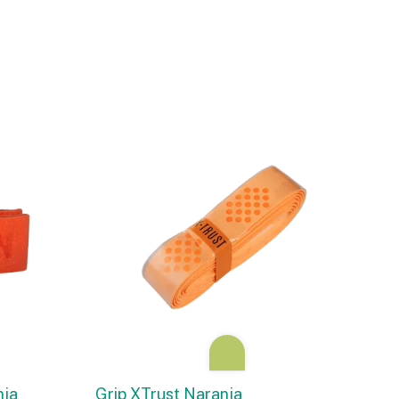
nja
Grip XTrust Naranja