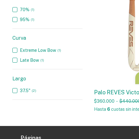
70%
(1)
95%
(1)
Curva
Extreme Low Bow
(1)
Late Bow
(1)
Largo
37.5"
(2)
Palo REVES Vict
$360.000
-
$440.00
Hasta
6
cuotas sin int
Páginas