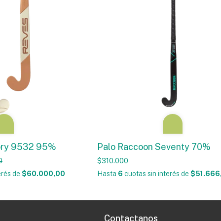
ory 9532 95%
Palo Raccoon Seventy 70%
0
$310.000
erés
de
$60.000,00
Hasta
6
cuotas sin interés
de
$51.666
Contactanos