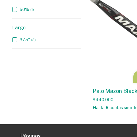
50%
(1)
Largo
37.5"
(2)
Palo Mazon Blac
$440.000
Hasta
6
cuotas sin int
Páginas