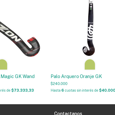
kMagic GK Wand
Palo Arquero Oranje GK
$240.000
erés
de
$73.333,33
Hasta
6
cuotas sin interés
de
$40.000
Contactanos